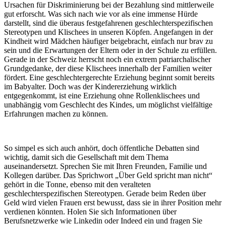
Ursachen für Diskriminierung bei der Bezahlung sind mittlerweile
gut erforscht. Was sich nach wie vor als eine immense Hürde
darstellt, sind die überaus festgefahrenen geschlechterspezifischen
Stereotypen und Klischees in unseren Köpfen. Angefangen in der
Kindheit wird Mädchen häufiger beigebracht, einfach nur brav zu
sein und die Erwartungen der Eltern oder in der Schule zu erfüllen.
Gerade in der Schweiz herrscht noch ein extrem patriarchalischer
Grundgedanke, der diese Klischees innerhalb der Familien weiter
fördert. Eine geschlechtergerechte Erziehung beginnt somit bereits
im Babyalter. Doch was der Kindererziehung wirklich
entgegenkommt, ist eine Erziehung ohne Rollenklischees und
unabhängig vom Geschlecht des Kindes, um möglichst vielfältige
Erfahrungen machen zu können.
So simpel es sich auch anhört, doch öffentliche Debatten sind
wichtig, damit sich die Gesellschaft mit dem Thema
auseinandersetzt. Sprechen Sie mit Ihren Freunden, Familie und
Kollegen darüber. Das Sprichwort „Über Geld spricht man nicht“
gehört in die Tonne, ebenso mit den veralteten
geschlechterspezifischen Stereotypen. Gerade beim Reden über
Geld wird vielen Frauen erst bewusst, dass sie in ihrer Position mehr
verdienen könnten. Holen Sie sich Informationen über
Berufsnetzwerke wie Linkedin oder Indeed ein und fragen Sie