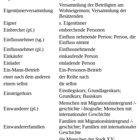
Versammlung der Beteiligten am
Eigentümerversammlung
Wohneigentum; Versammlung der
Besitzenden
Eigner
s. Eigentümer
Einbrecher (pl.)
einbrechende Personen
Einfluss nehmende Person; Person, die
Einflussnehmer (sg.)
Einfluss nimmt
Einflussnehmer (pl.)
Einflussnehmende
Einkäufer
einkaufende Person
Einlader
einladende Person
Ein-Mann-Betrieb
Ein-Personen-Betrieb
einer nach dem anderen
der Reihe nach
einem selbst
dir selbst
Einstiegskurs; Grundlagenkurs;
Einsteigerkurs
Grundkurs; Basiskurs
Menschen mit Migrationshintergrund /-
Einwanderer (pl.)
geschichte /-biografie; Menschen mit
internationaler Geschichte
Familien mit Migrationshintergrund /-
Einwandererfamilien
geschichte; Familien mit internationaler
Geschichte
die Menschen der Stadt XY;