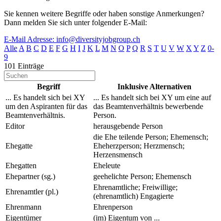
Sie kennen weitere Begriffe oder haben sonstige Anmerkungen?
Dann melden Sie sich unter folgender E-Mail:
E-Mail Adresse:
info@diversityjobgroup.ch
Alle
A
B
C
D
E
F
G
H
I
J
K
L
M
N
O
P
Q
R
S
T
U
V
W
X
Y
Z
0-
9
101 Einträge
Begriff
Inklusive Alternativen
... Es handelt sich bei XY
... Es handelt sich bei XY um eine auf
um den Aspiranten für das
das Beamtenverhältnis bewerbende
Beamtenverhältnis.
Person.
Editor
herausgebende Person
die Ehe teilende Person; Ehemensch;
Ehegatte
Eheherzperson; Herzmensch;
Herzensmensch
Ehegatten
Eheleute
Ehepartner (sg.)
geehelichte Person; Ehemensch
Ehrenamtliche; Freiwillige;
Ehrenamtler (pl.)
(ehrenamtlich) Engagierte
Ehrenmann
Ehrenperson
Eigentümer
(im) Eigentum von ...