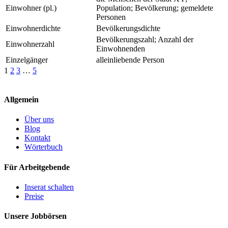
Einwohner (pl.)
Population; Bevölkerung; gemeldete
Personen
Einwohnerdichte
Bevölkerungsdichte
Bevölkerungszahl; Anzahl der
Einwohnerzahl
Einwohnenden
Einzelgänger
alleinliebende Person
1
2
3
…
5
Allgemein
Über uns
Blog
Kontakt
Wörterbuch
Für Arbeitgebende
Inserat schalten
Preise
Unsere Jobbörsen