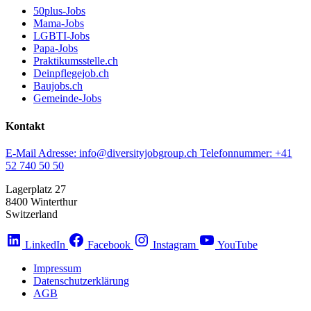
50plus-Jobs
Mama-Jobs
LGBTI-Jobs
Papa-Jobs
Praktikumsstelle.ch
Deinpflegejob.ch
Baujobs.ch
Gemeinde-Jobs
Kontakt
E-Mail Adresse:
info@diversityjobgroup.ch
Telefonnummer:
+41
52 740 50 50
Lagerplatz 27
8400 Winterthur
Switzerland
LinkedIn
Facebook
Instagram
YouTube
Impressum
Datenschutzerklärung
AGB