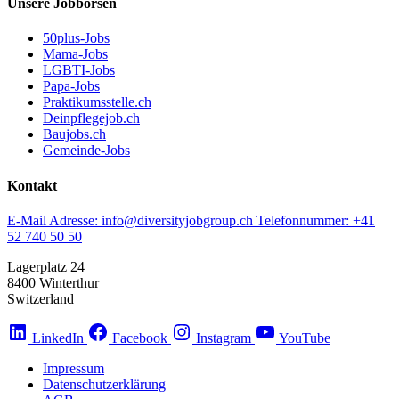
Unsere Jobbörsen
50plus-Jobs
Mama-Jobs
LGBTI-Jobs
Papa-Jobs
Praktikumsstelle.ch
Deinpflegejob.ch
Baujobs.ch
Gemeinde-Jobs
Kontakt
E-Mail Adresse:
info@diversityjobgroup.ch
Telefonnummer:
+41
52 740 50 50
Lagerplatz 24
8400 Winterthur
Switzerland
LinkedIn
Facebook
Instagram
YouTube
Impressum
Datenschutzerklärung