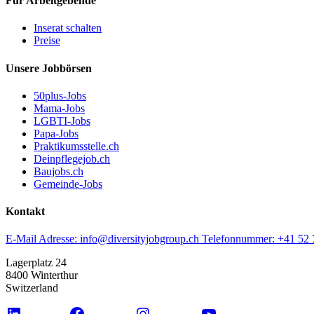
Für Arbeitgebende
Inserat schalten
Preise
Unsere Jobbörsen
50plus-Jobs
Mama-Jobs
LGBTI-Jobs
Papa-Jobs
Praktikumsstelle.ch
Deinpflegejob.ch
Baujobs.ch
Gemeinde-Jobs
Kontakt
E-Mail Adresse:
info@diversityjobgroup.ch
Telefonnummer:
+41 52 
Lagerplatz 24
8400 Winterthur
Switzerland