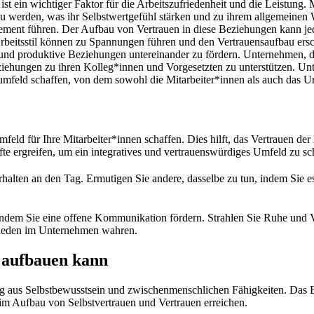
st ein wichtiger Faktor für die Arbeitszufriedenheit und die Leistung
t zu werden, was ihr Selbstwertgefühl stärken und zu ihrem allgemeinen
nt führen. Der Aufbau von Vertrauen in diese Beziehungen kann jedo
beitsstil können zu Spannungen führen und den Vertrauensaufbau ers
nd produktive Beziehungen untereinander zu fördern. Unternehmen, die 
eziehungen zu ihren Kolleg*innen und Vorgesetzten zu unterstützen. U
umfeld schaffen, von dem sowohl die Mitarbeiter*innen als auch das Un
feld für Ihre Mitarbeiter*innen schaffen. Dies hilft, das Vertrauen de
 ergreifen, um ein integratives und vertrauenswürdiges Umfeld zu sc
erhalten an den Tag. Ermutigen Sie andere, dasselbe zu tun, indem Si
 indem Sie eine offene Kommunikation fördern. Strahlen Sie Ruhe und V
rieden im Unternehmen wahren.
 aufbauen kann
ng aus Selbstbewusstsein und zwischenmenschlichen Fähigkeiten. Das Er
im Aufbau von Selbstvertrauen und Vertrauen erreichen.