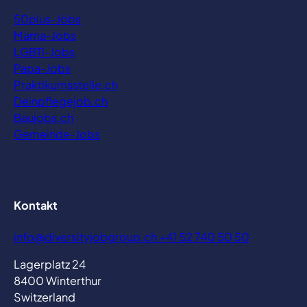
50plus-Jobs
Mama-Jobs
LGBTI-Jobs
Papa-Jobs
Praktikumsstelle.ch
Deinpflegejob.ch
Baujobs.ch
Gemeinde-Jobs
Kontakt
E-
Telefonnummer:
info@diversityjobgroup.ch
+41 52 740 50 50
Mail
Lagerplatz 24
Adresse:
8400 Winterthur
Switzerland